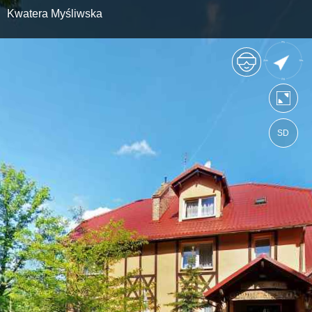
Kwatera Myśliwska
SD
https://lasrzepin.wkraj.pl
Mapa serwisu