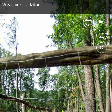
W zagrodzie z dzikami
SD
https://lasrzepin.wkraj.pl
Mapa serwisu