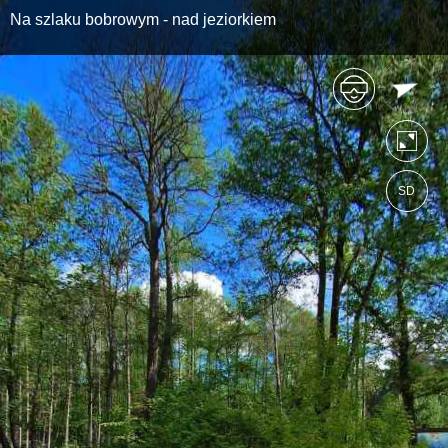
Na szlaku bobrowym - nad jeziorkiem
SD
https://lasrzepin.wkraj.pl
Mapa serwisu