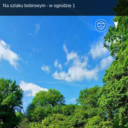
Na szlaku bobrowym - w ogrodzie 1
SD
https://lasrzepin.wkraj.pl
Mapa serwisu